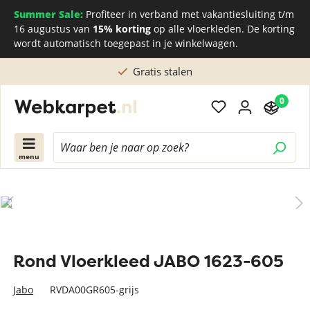
Summer Sale:
Profiteer in verband met vakantiesluiting t/m
16 augustus van
15% korting
op alle vloerkleden. De korting
wordt automatisch toegepast in je winkelwagen.
Gratis stalen
0
menu
Rond Vloerkleed JABO 1623-605
Jabo
RVDA00GR605-grijs