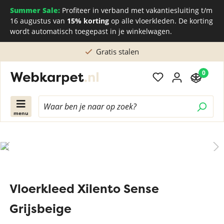
Summer Sale:
Profiteer in verband met vakantiesluiting t/m
16 augustus van
15% korting
op alle vloerkleden. De korting
wordt automatisch toegepast in je winkelwagen.
Gratis stalen
0
menu
Vloerkleed Xilento Sense
Grijsbeige